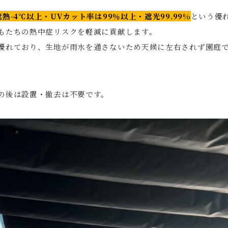
遮熱-4℃以上・UVカット率は99％以上・遮光99.99%
という優
もたちの熱中症リスクを軽減に貢献します。
優れており、生地が雨水を通さないため天候に左右されず園庭
の後は設置・撤去は不要です。